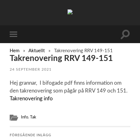
Brf
Riksrådsvägen
Slå
Slå
på/av
på/av
sökfält
mobilmeny
Hem
»
Aktuellt
»
Takrenovering RRV 149-151
Takrenovering RRV 149-151
24 SEPTEMBER 2021
Hej grannar, I bifogade pdf finns information om
den takrenovering som pågår på RRV 149 och 151.
Takrenovering info
Info
,
Tak
FÖREGÅENDE INLÄGG