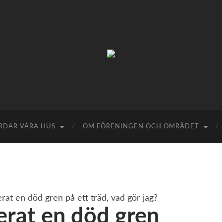
Brf
Riksrådsvägen
ÅRDAR VÅRA HUS
OM FÖRENINGEN OCH OMRÅDET
rat en död gren på ett träd, vad gör jag?
erat en död gren