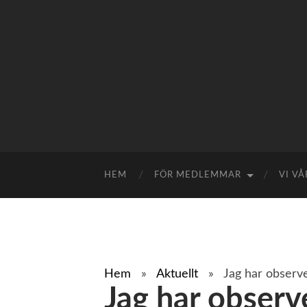
HEM
FÖR MEDLEMMAR
VI V
Hem
»
Aktuellt
»
Jag har observe
Jag har observ