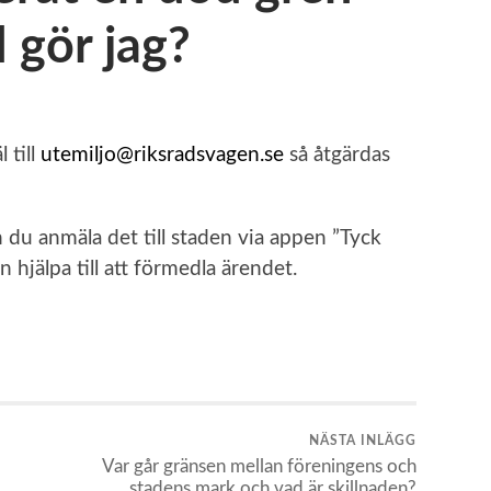
d gör jag?
 till
utemiljo@riksradsvagen.se
så åtgärdas
 du anmäla det till staden via appen ”Tyck
n hjälpa till att förmedla ärendet.
NÄSTA INLÄGG
Var går gränsen mellan föreningens och
stadens mark och vad är skillnaden?